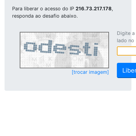
Para liberar o acesso
do IP
216.73.217.178
,
responda ao desafio abaixo.
Digite 
lado no
[trocar imagem]